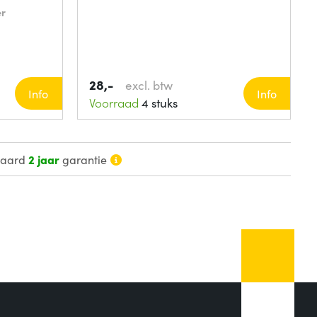
er
28,-
excl. btw
Info
Info
Voorraad
4 stuks
daard
2 jaar
garantie