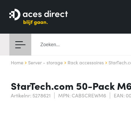
Home
Server - storage
Rack accessoires
StarTech.
StarTech.com 50-Pack M6
Artikelnr: 5278621
MPN: CABSCREWM6
EAN: 0