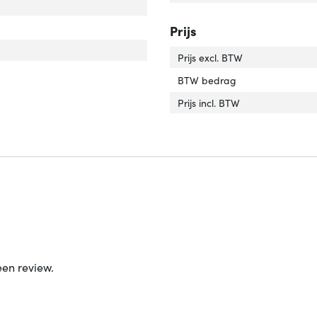
icht verpakking'
ver 'Gewicht verpakking'
gte verpakking'
ver 'Hoogte verpakking'
Prijs
cht'
ver 'Gewicht'
Prijs excl. BTW
te'
er 'Lengte'
BTW bedrag
Prijs incl. BTW
een review.