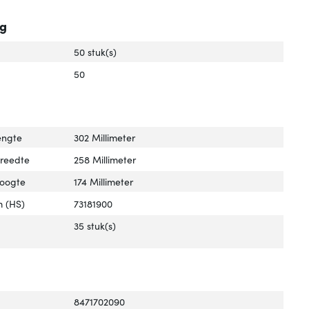
ng
50 stuk(s)
50
engte
302 Millimeter
breedte
258 Millimeter
hoogte
174 Millimeter
 (HS)
73181900
35 stuk(s)
8471702090