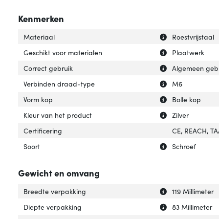
Kenmerken
Uitleg over 'Mate
Verberg uitleg ov
Materiaal
Roestvrijstaal
Uitleg over 'Gesc
Verberg uitleg o
Geschikt voor materialen
Plaatwerk
Uitleg over 'Corr
Verberg uitleg ov
Correct gebruik
Algemeen gebr
Uitleg over 'Ver
Verberg uitleg o
Verbinden draad-type
M6
Uitleg over 'Vorm
Verberg uitleg o
Vorm kop
Bolle kop
Uitleg over 'Kleu
Verberg uitleg ov
Kleur van het product
Zilver
Certificering
CE, REACH, TA
Uitleg over 'Soort
Verberg uitleg ov
Soort
Schroef
Gewicht en omvang
Uitleg over 'Bre
Verberg uitleg o
Breedte verpakking
119 Millimeter
Uitleg over 'Die
Verberg uitleg o
Diepte verpakking
83 Millimeter