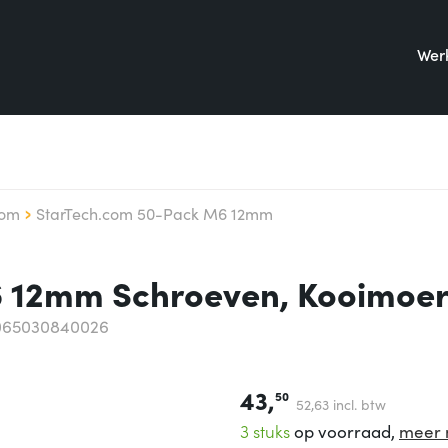
Werk
com
StarTech.com 50-Pack M6 12mm
 12mm Schroeven, Kooimoer
065030840026
43,
50
52,
63
incl. btw
3 stuks
op voorraad,
meer 