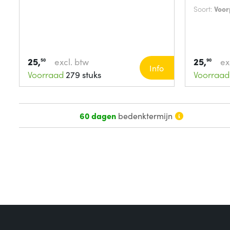
Soort:
Voor
25,
25,
excl. btw
ex
50
90
Info
Voorraad
279 stuks
Voorraad
60 dagen
bedenktermijn