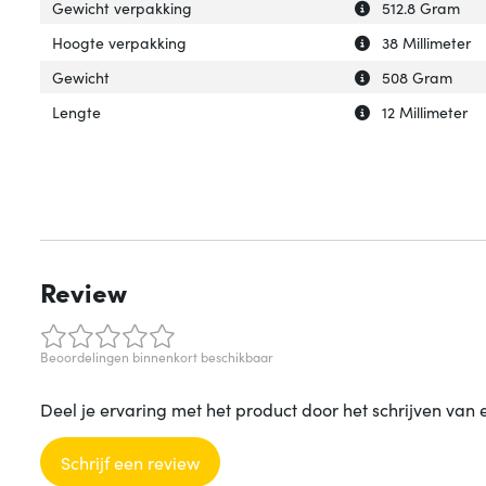
Uitleg over 'Gew
Verberg uitleg o
Gewicht verpakking
512.8 Gram
Uitleg over 'Hoo
Verberg uitleg o
Hoogte verpakking
38 Millimeter
Uitleg over 'Gewi
Verberg uitleg o
Gewicht
508 Gram
Uitleg over 'Leng
Verberg uitleg ov
Lengte
12 Millimeter
Review
Beoordelingen binnenkort beschikbaar
Deel je ervaring met het product door het schrijven van 
Schrijf een review