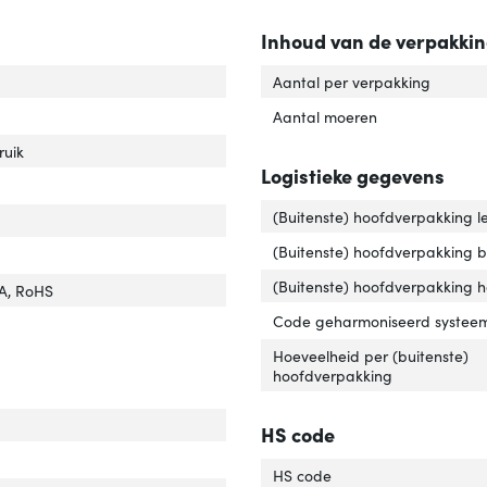
Inhoud van de verpakki
riaal'
er 'Materiaal'
Aantal per verpakking
hikt voor materialen'
ver 'Geschikt voor materialen'
Aantal moeren
ect gebruik'
er 'Correct gebruik'
uik
Logistieke gegevens
binden draad-type'
ver 'Verbinden draad-type'
(Buitenste) hoofdverpakking l
 kop'
ver 'Vorm kop'
(Buitenste) hoofdverpakking 
r van het product'
er 'Kleur van het product'
(Buitenste) hoofdverpakking 
A, RoHS
Code geharmoniseerd systeem
'
er 'Soort'
Hoeveelheid per (buitenste)
hoofdverpakking
edte verpakking'
ver 'Breedte verpakking'
HS code
pte verpakking'
ver 'Diepte verpakking'
HS code