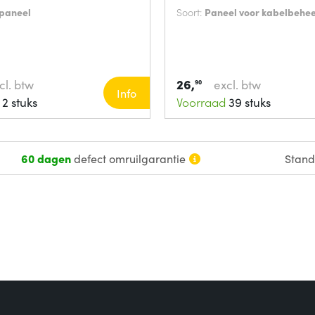
paneel
Soort:
Paneel voor kabelbehe
26,
cl. btw
excl. btw
90
Info
2 stuks
Voorraad
39 stuks
60 dagen
defect omruilgarantie
Stan