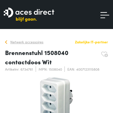
Netwerk accessoires
Zakelijke IT-partner
Brennenstuhl 1508040
contactdoos Wit
Artikelnr: 6734761
MPN: 1508040
EAN: 4007123115808