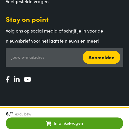
Veelgestelde vragen
Stay on point
Volg ons op social media of schrijf je in voor de
nieuwsbrief voor het laatste nieuws en meer!
Aanmelden
Jouw e-mailadres
6,
90
excl. btw
Algemene voorwaarden
|
Privacy Statement
|
Coordinated
Vulnerability Disclosure
In winkelwagen
© 2000-2026 - Aces Direct B.V.