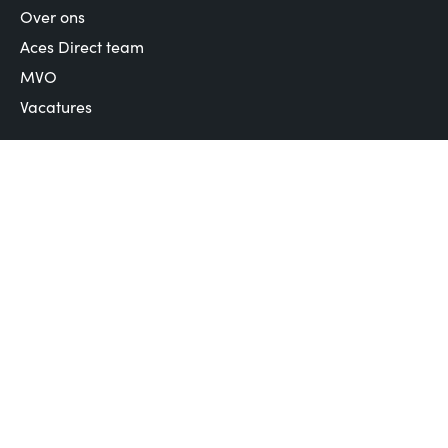
Over ons
Aces Direct team
MVO
Vacatures
Klantenservice
Betalen
Verzending en bezorging
Retouren en garantie
Veelgestelde vragen
Stay on point
Volg ons op social media of schrijf je in voor de
nieuwsbrief voor het laatste nieuws en meer!