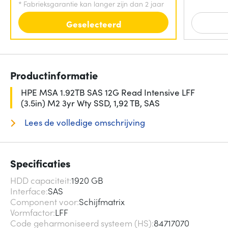
*
Fabrieksgarantie kan langer zijn dan 2 jaar
Geselecteerd
Productinformatie
HPE MSA 1.92TB SAS 12G Read Intensive LFF
(3.5in) M2 3yr Wty SSD, 1,92 TB, SAS
Lees de volledige omschrijving
Specificaties
HDD capaciteit
1920 GB
Interface
SAS
Component voor
Schijfmatrix
Vormfactor
LFF
Code geharmoniseerd systeem (HS)
84717070