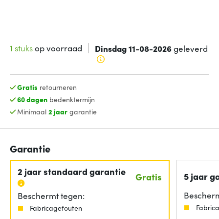
1 stuks
op voorraad
Dinsdag 11-08-2026
geleverd
Gratis
retourneren
60 dagen
bedenktermijn
Minimaal
2 jaar
garantie
Garantie
2 jaar standaard garantie
5 jaar g
Gratis
Bescherm
Beschermt tegen:
Fabric
Fabricagefouten