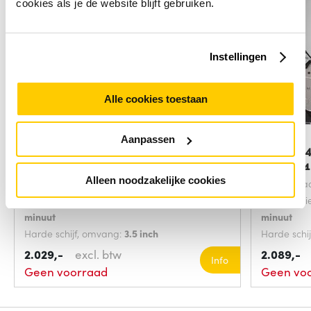
cookies als je de website blijft gebruiken.
Instellingen
Alle cookies toestaan
Aanpassen
Origin Storage SA-24TB/7-NL
Lenovo 
interne harde
schijf 24
Alleen noodzakelijke cookies
HDD capaciteit:
24000 GB
HDD capaci
HDD rotatiesnelheid:
7200 revoluties per
HDD rotati
minuut
minuut
Harde schijf, omvang:
3.5 inch
Harde schi
Interface:
NL-SATA
Interface:
2.029,-
excl. btw
2.089,-
Info
Geen voorraad
Geen vo