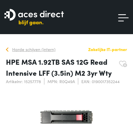
Harde schijven (intern)
Zakelijke IT-partner
HPE MSA 1.92TB SAS 12G Read
Intensive LFF (3.5in) M2 3yr Wty
Artikelnr: 15257778
MPN: R0Q49A
EAN: 0190017352244