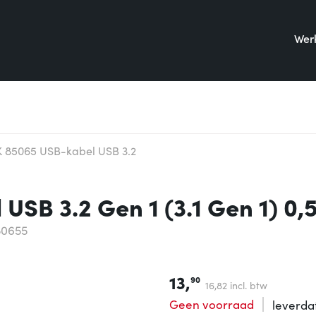
Werk
 85065 USB-kabel USB 3.2
SB 3.2 Gen 1 (3.1 Gen 1) 0,
50655
13,
90
16,
82
incl. btw
Geen voorraad
leverd