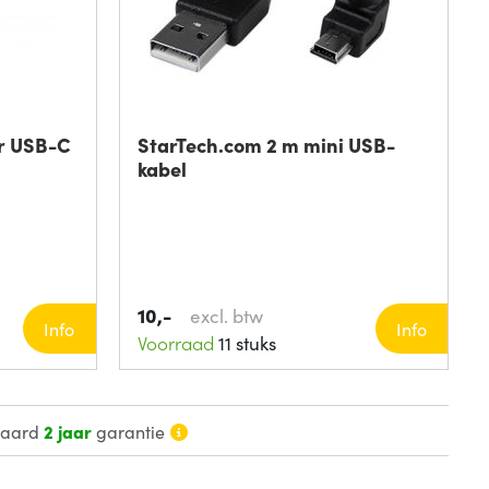
r USB-C
StarTech.com 2 m mini USB-
kabel
10,-
excl. btw
Info
Info
Voorraad
11 stuks
daard
2 jaar
garantie