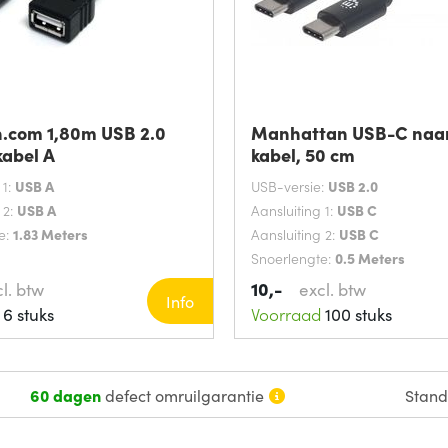
h.com 1,80m USB 2.0
Manhattan USB-C naa
kabel A
kabel, 50 cm
 1:
USB A
USB-versie:
USB 2.0
 2:
USB A
Aansluiting 1:
USB C
e:
1.83 Meters
Aansluiting 2:
USB C
Snoerlengte:
0.5 Meters
10,-
l. btw
excl. btw
Info
6 stuks
Voorraad
100 stuks
60 dagen
defect omruilgarantie
Stan