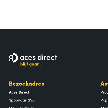
Bezoekadres
As
Aces Direct
Pro
Spoorlaan 298
Pop
5017 JZ Tilburg
Mer