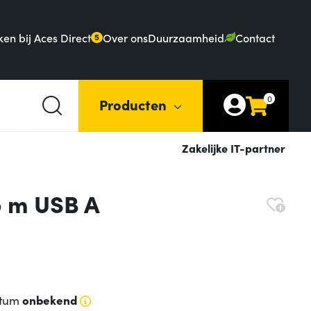
en bij Aces Direct
Over ons
Duurzaamheid
Contact
5
0
Producten
Zakelijke IT-partner
5 m USB A
atum
onbekend