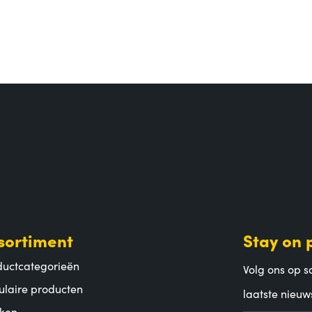
sortiment
Stay on 
ductcategorieën
Volg ons op so
ulaire producten
laatste nieuw
ken