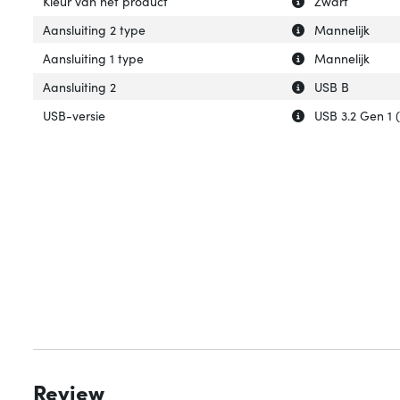
Kleur van het product
Zwart
Uitleg over 'Aans
Verberg uitleg ov
Aansluiting 2 type
Mannelijk
Uitleg over 'Aansl
Verberg uitleg ov
Aansluiting 1 type
Mannelijk
Uitleg over 'Aansl
Verberg uitleg ov
Aansluiting 2
USB B
Uitleg over 'USB-
Verberg uitleg ov
USB-versie
USB 3.2 Gen 1 (
Review