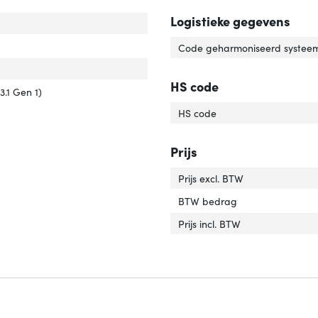
Logistieke gegevens
luiting 2 type'
er 'Aansluiting 2 type'
uiting 1 type'
er 'Aansluiting 1 type'
Code geharmoniseerd systeem
uiting 2'
er 'Aansluiting 2'
HS code
versie'
er 'USB-versie'
3.1 Gen 1)
HS code
Prijs
Prijs excl. BTW
BTW bedrag
Prijs incl. BTW