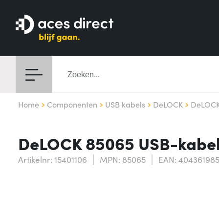
Home
Componenten
USB kabels
DeLOCK
DeLOCK
DeLOCK 85065 USB-kabel U
Artikelnr: 15401106
MPN: 85065
EAN: 40436198