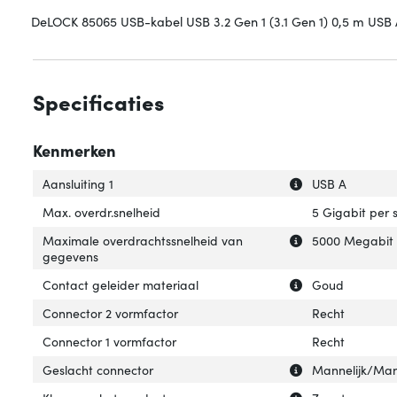
DeLOCK 85065 USB-kabel USB 3.2 Gen 1 (3.1 Gen 1) 0,5 m USB
Specificaties
Kenmerken
Uitleg over 'Aansl
Verberg uitleg ov
Aansluiting 1
USB A
Max. overdr.snelheid
5 Gigabit per
Uitleg over 'Ma
Verberg uitleg 
Maximale overdrachtssnelheid van
5000 Megabit 
gegevens
Uitleg over 'Con
Verberg uitleg o
Contact geleider materiaal
Goud
Connector 2 vormfactor
Recht
Connector 1 vormfactor
Recht
Uitleg over 'Ges
Verberg uitleg o
Geslacht connector
Mannelijk/Man
Uitleg over 'Kleu
Verberg uitleg ov