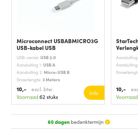
Microconnect USBABMICRO3G
StarTec
USB-kabel USB
Verleng
USB-versie:
USB 2.0
Aansluiting
Aansluiting 1:
USB A
Aansluiting
Aansluiting 2:
Micro-USB B
Snoerlengt
Snoerlengte:
3 Meters
10,-
10,-
excl. btw
exc
Info
Voorraad
62 stuks
Voorraad
60 dagen
bedenktermijn