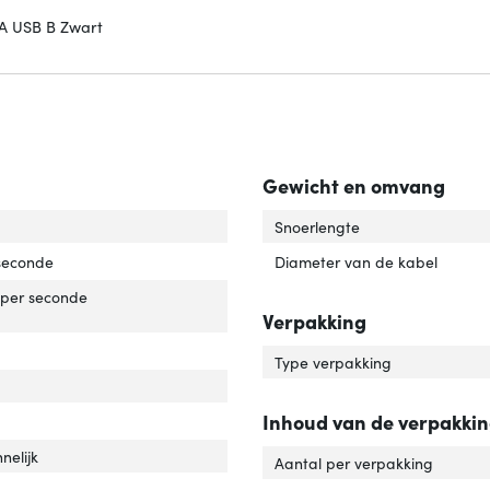
 A USB B Zwart
Gewicht en omvang
uiting 1'
er 'Aansluiting 1'
Snoerlengte
 seconde
Diameter van de kabel
ximale overdrachtssnelheid van gegevens'
over 'Maximale overdrachtssnelheid van gegevens'
per seconde
Verpakking
tact geleider materiaal'
ver 'Contact geleider materiaal'
Type verpakking
Inhoud van de verpakki
lacht connector'
ver 'Geslacht connector'
nelijk
Aantal per verpakking
r van het product'
er 'Kleur van het product'