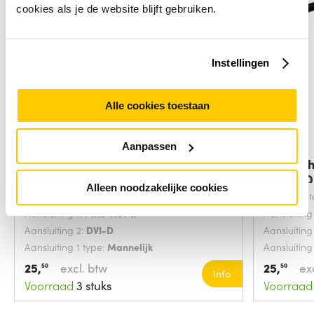
cookies als je de website blijft gebruiken.
Instellingen
Alle cookies toestaan
Aanpassen
StarTech.com 2m Mini HDMI naar
StarTech
DVI Kabel
naar H
Alleen noodzakelijke cookies
Snoerlengte:
2 Meters
Snoerlengt
Aansluiting 1:
Mini-HDMI
Aansluiting
Aansluiting 2:
DVI-D
Aansluiting
Aansluiting 1 type:
Mannelijk
Aansluiting
25,
excl. btw
25,
ex
50
50
Info
Voorraad
3 stuks
Voorraad