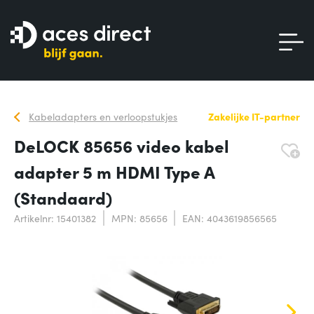
Kabeladapters en verloopstukjes
Zakelijke IT-partner
DeLOCK 85656 video kabel
adapter 5 m HDMI Type A
(Standaard)
Artikelnr: 15401382
MPN: 85656
EAN: 4043619856565