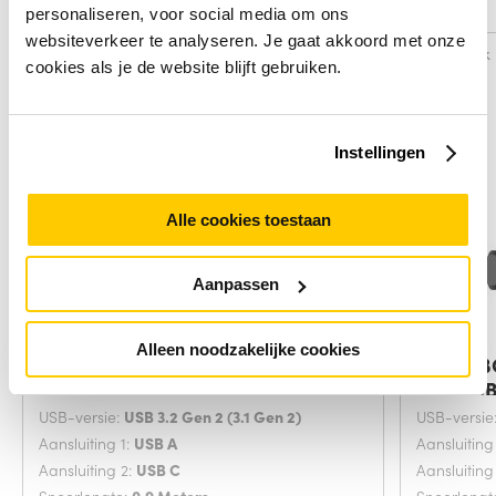
Alternatieven
personaliseren, voor social media om ons
websiteverkeer te analyseren. Je gaat akkoord met onze
Vergelijk
Vergelijk
cookies als je de website blijft gebruiken.
Instellingen
Alle cookies toestaan
Aanpassen
Alleen noodzakelijke cookies
Belkin USB-A - USB-C, 0.9m USB-
Belkin 
kabel USB
Flex USB
USB-versie:
USB 3.2 Gen 2 (3.1 Gen 2)
USB-versie
Aansluiting 1:
USB A
Aansluiting
Aansluiting 2:
USB C
Aansluiting