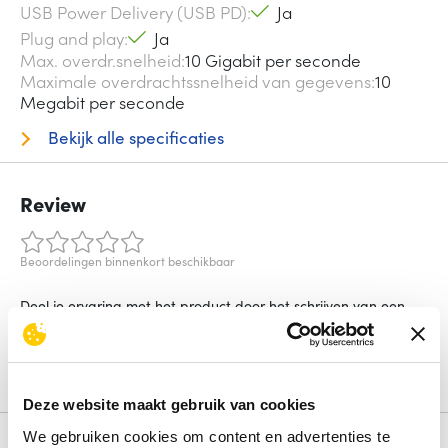
USB Power Delivery (USB PD)
Ja
Plug and play
Ja
Max. overdr.snelheid
10 Gigabit per seconde
Maximale overdrachtssnelheid van gegevens
10
Megabit per seconde
Bekijk alle specificaties
Review
Beoordelingen binnenkort beschikbaar
Deel je ervaring met het product door het schrijven van een
review.
Schrijf een review
Deze website maakt gebruik van cookies
We gebruiken cookies om content en advertenties te