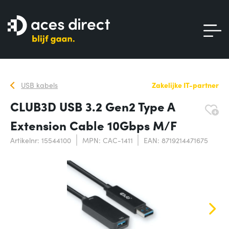
USB kabels
Zakelijke IT-partner
CLUB3D USB 3.2 Gen2 Type A
Extension Cable 10Gbps M/F
Artikelnr: 15544100
MPN: CAC-1411
EAN: 8719214471675