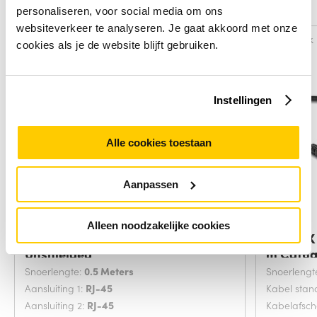
Alternatieven
personaliseren, voor social media om ons
websiteverkeer te analyseren. Je gaat akkoord met onze
Vergelijk
Vergelijk
cookies als je de website blijft gebruiken.
Instellingen
Alle cookies toestaan
Aanpassen
Alleen noodzakelijke cookies
C2G 0,5 m Cat5e Non-Booted
DeLOCK 
Unshielded
m Cat6
Snoerlengte:
0.5 Meters
Snoerlengt
Aansluiting 1:
RJ-45
Kabel sta
Aansluiting 2:
RJ-45
Kabelafsc