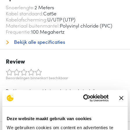
Snoerlengte
2 Meters
Kabel standaard
Cat5e
Kabelafscherming
U/UTP (UTP)
Materiaal buitenmantel
Polyvinyl chloride (PVC)
Frequentie
100 Megahertz
Bekijk alle specificaties
Review
Beoordelingen binnenkort beschikbaar
Deel je ervaring met het product door het schrijven van een
review.
Schrijf een review
Deze website maakt gebruik van cookies
We gebruiken cookies om content en advertenties te