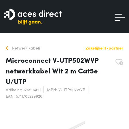
Netwerk kabels
Zakelijke IT-partner
Microconnect V-UTP502WVP
netwerkkabel Wit 2 m Cat5e
U/UTP
Artikelnr: 17650460
MPN: V-UTP502WVP
EAN: 5711783229926