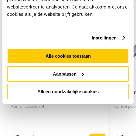
Vergelijk
Vergelijk
websiteverkeer te analyseren. Je gaat akkoord met onze
cookies als je de website blijft gebruiken.
Instellingen
Alle cookies toestaan
Aanpassen
ACT USB hub 4 poorts USB-A,
i-tec Me
Alleen noodzakelijke cookies
flexibel
+ 3x
Aantal poorten:
4
Aantal poo
90
50