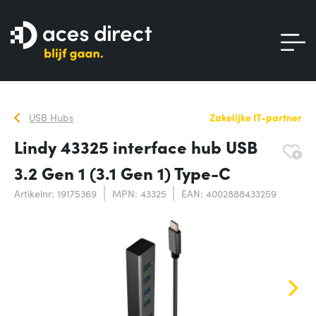
USB Hubs
Zakelijke IT-partner
Lindy 43325 interface hub USB
3.2 Gen 1 (3.1 Gen 1) Type-C
Artikelnr: 19175369
MPN: 43325
EAN: 4002888433259