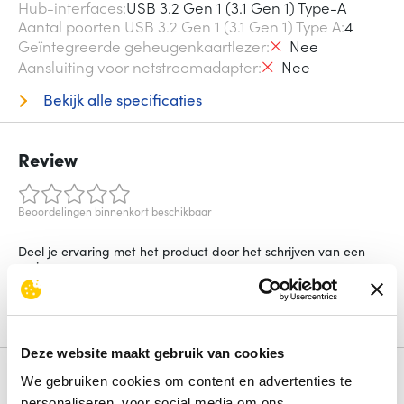
Hub-interfaces
USB 3.2 Gen 1 (3.1 Gen 1) Type-A
Aantal poorten USB 3.2 Gen 1 (3.1 Gen 1) Type A
4
Geïntegreerde geheugenkaartlezer
Nee
Aansluiting voor netstroomadapter
Nee
Bekijk alle specificaties
Review
Beoordelingen binnenkort beschikbaar
Deel je ervaring met het product door het schrijven van een
review.
Schrijf een review
Deze website maakt gebruik van cookies
Alternatieven
We gebruiken cookies om content en advertenties te
personaliseren, voor social media om ons