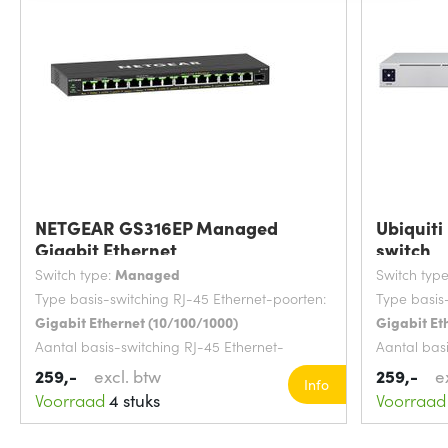
NETGEAR GS316EP Managed
Ubiquiti
Gigabit Ethernet
switch
Switch type:
Managed
Switch typ
Type basis-switching RJ-45 Ethernet-poorten:
Type basis
Gigabit Ethernet (10/100/1000)
Gigabit Et
Aantal basis-switching RJ-45 Ethernet-
Aantal bas
poorten:
15
poorten:
2
259,-
excl. btw
259,-
e
Info
MAC-adrestabel:
4000 entries
Rack-mont
Voorraad
4 stuks
Voorraad