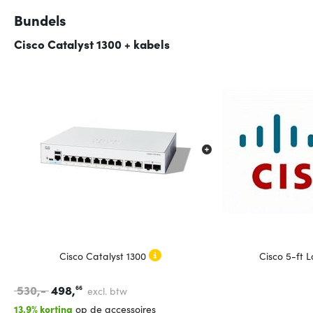
Bundels
Cisco Catalyst 1300 + kabels
Cisco Catalyst 1300
Cisco 5-ft 
530,-
498,
66
excl. btw
13.9% korting
op de accessoires