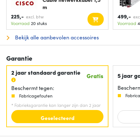
m
225,-
499,-
excl. btw
exc
Voorraad
20 stuks
Voorraad
4
Bekijk alle aanbevolen accessoires
Garantie
2 jaar standaard garantie
5 jaar g
Gratis
Bescherm
Beschermt tegen:
Fabric
Fabricagefouten
*
Fabrieksgarantie kan langer zijn dan 2 jaar
Geselecteerd