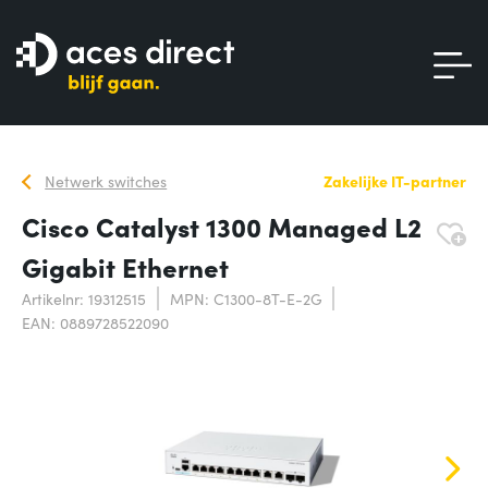
Netwerk switches
Zakelijke IT-partner
Cisco Catalyst 1300 Managed L2
Gigabit Ethernet
Artikelnr: 19312515
MPN: C1300-8T-E-2G
EAN: 0889728522090