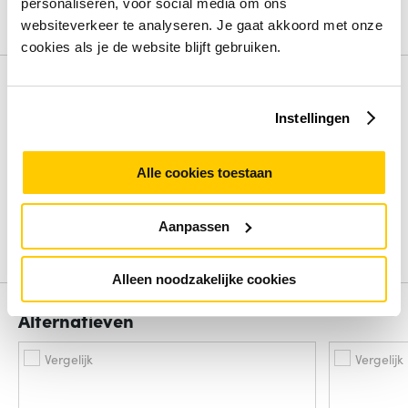
personaliseren, voor social media om ons
websiteverkeer te analyseren. Je gaat akkoord met onze
Bekijk alle specificaties
cookies als je de website blijft gebruiken.
Review
Instellingen
Beoordelingen binnenkort beschikbaar
Alle cookies toestaan
Deel je ervaring met het product door het schrijven van een
review.
Aanpassen
Schrijf een review
Alleen noodzakelijke cookies
Alternatieven
Vergelijk
Vergelijk