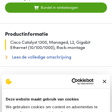
Bundel in winkelwagen
Productinformatie
Cisco Catalyst 1300, Managed, L2, Gigabit
Ethernet (10/100/1000), Rack-montage
Lees de volledige omschrijving
Specificaties
Aantal basis-switching RJ-45 Ethernet-poorten
8
Switch type
Managed
Power over Ethernet (PoE)
Nee
Deze website maakt gebruik van cookies
Type basis-switching RJ-45 Ethernet-poorten
Gigabit
Ethernet (10/100/1000)
We gebruiken cookies om content en advertenties te
Switch-laag
L2