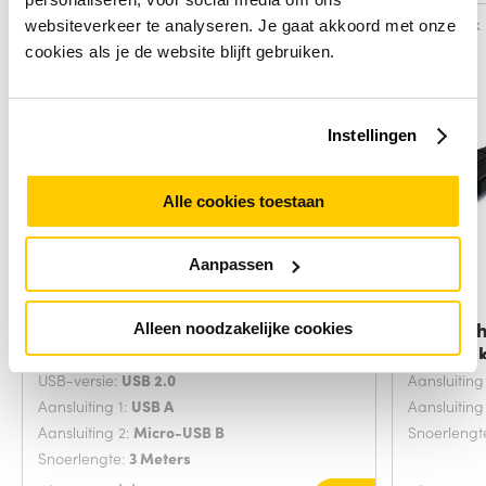
Vergelijk
Vergelijk
websiteverkeer te analyseren. Je gaat akkoord met onze
cookies als je de website blijft gebruiken.
Instellingen
Alle cookies toestaan
Aanpassen
Microconnect USBABMICRO3G
StarTec
Alleen noodzakelijke cookies
USB-kabel USB
Verleng
USB-versie:
USB 2.0
Aansluiting
Aansluiting 1:
USB A
Aansluiting
Aansluiting 2:
Micro-USB B
Snoerlengt
Snoerlengte:
3 Meters