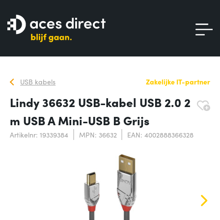
USB kabels
Zakelijke IT-partner
Lindy 36632 USB-kabel USB 2.0 2
m USB A Mini-USB B Grijs
Artikelnr: 19339384
MPN: 36632
EAN: 4002888366328