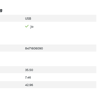
ng
USB
Ja
8471606090
35.50
7.46
42.96