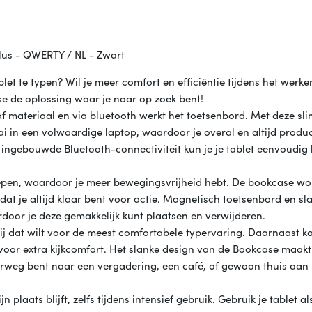
us - QWERTY / NL - Zwart
let te typen? Wil je meer comfort en efficiëntie tijdens het werke
e de oplossing waar je naar op zoek bent!
of materiaal en via bluetooth werkt het toetsenbord. Met deze sl
 in een volwaardige laptop, waardoor je overal en altijd produc
 ingebouwde Bluetooth-connectiviteit kun je je tablet eenvoudig
slepen, waardoor je meer bewegingsvrijheid hebt. De bookcase wo
at je altijd klaar bent voor actie. Magnetisch toetsenbord en sl
door je deze gemakkelijk kunt plaatsen en verwijderen.
 jij dat wilt voor de meest comfortabele typervaring. Daarnaast k
voor extra kijkcomfort. Het slanke design van de Bookcase maakt
rweg bent naar een vergadering, een café, of gewoon thuis aan
n plaats blijft, zelfs tijdens intensief gebruik. Gebruik je tablet a