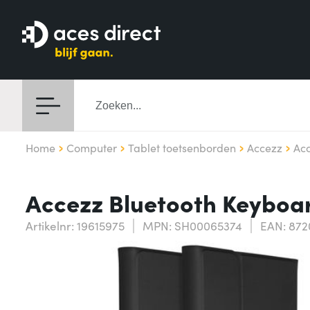
Home
Computer
Tablet toetsenborden
Accezz
Acc
Accezz Bluetooth Keyboa
Artikelnr: 19615975
MPN: SH00065374
EAN: 872