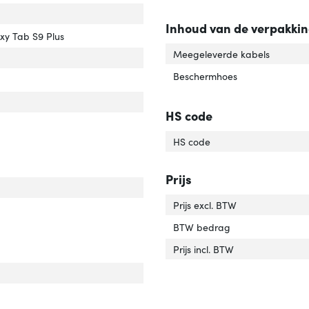
compatibiliteit'
er 'Merkcompatibiliteit'
Inhoud van de verpakki
tibiliteit'
er 'Compatibiliteit'
y Tab S9 Plus
Meegeleverde kabels
r van het product'
er 'Kleur van het product'
Beschermhoes
imale schermgrootte'
ver 'Maximale schermgrootte'
eriaal behuizing'
ver 'Materiaal behuizing'
HS code
rlengte'
ver 'Snoerlengte'
HS code
Prijs
uiting'
er 'Aansluiting'
Prijs excl. BTW
indingstechn.'
er 'Verbindingstechn.'
BTW bedrag
Prijs incl. BTW
oombron'
ver 'Stroombron'