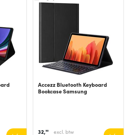
oard
Accezz Bluetooth Keyboard
Bookcase Samsung
32,
excl. btw
90