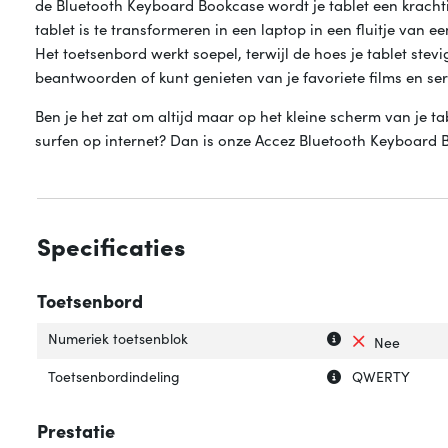
de Bluetooth Keyboard Bookcase wordt je tablet een kracht
tablet is te transformeren in een laptop in een fluitje van ee
Het toetsenbord werkt soepel, terwijl de hoes je tablet stev
beantwoorden of kunt genieten van je favoriete films en ser
Ben je het zat om altijd maar op het kleine scherm van je tab
surfen op internet? Dan is onze Accez Bluetooth Keyboard 
Specificaties
Toetsenbord
Uitleg over 'Num
Verberg uitleg o
Numeriek toetsenblok
Nee
Uitleg over 'Toe
Verberg uitleg o
Toetsenbordindeling
QWERTY
Prestatie