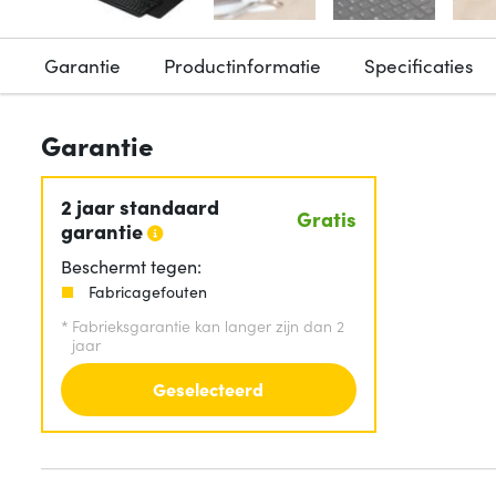
Garantie
Productinformatie
Specificaties
Garantie
2 jaar standaard
Gratis
garantie
Beschermt tegen:
Fabricagefouten
*
Fabrieksgarantie kan langer zijn dan 2
jaar
Geselecteerd