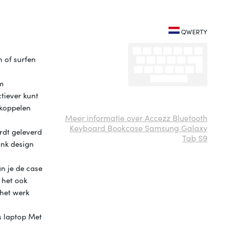
QWERTY
n of surfen
im
tiever kunt
 koppelen
Meer informatie over Accezz Bluetooth
Keyboard Bookcase Samsung Galaxy
rdt geleverd
Tab S9
ank design
an je de case
 het ook
 het werk
ls laptop Met