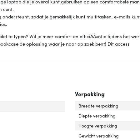
ige laptop die je overal kunt gebruiken op een comfortabele man
n cent.
ig ondersteunt, zodat je gemakkelijk kunt multitasken, e-mails kun
ies.
let te typen? Wil je meer comfort en efficiÃÂ«ntie tijdens het we
Bookcase de oplossing waar je naar op zoek bent! Dit access
Verpakking
eriek toetsenblok'
ver 'Numeriek toetsenblok'
Breedte verpakking
Diepte verpakking
tsenbordindeling'
ver 'Toetsenbordindeling'
Hoogte verpakking
Gewicht verpakking