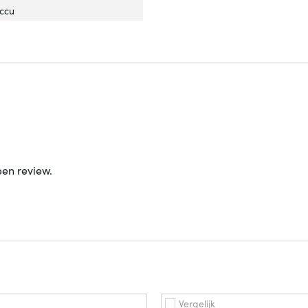
batterij'
er 'Type batterij'
ccu
een review.
Vergelijk