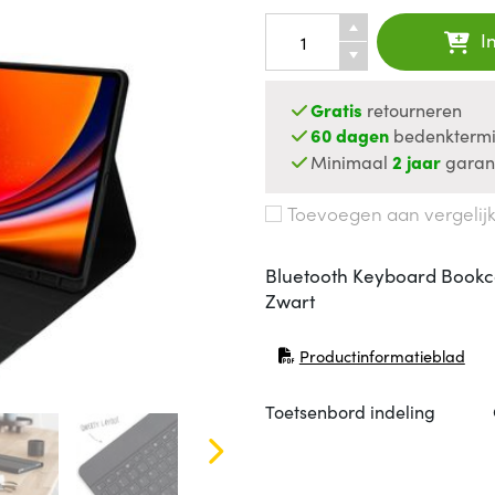
I
Gratis
retourneren
60 dagen
bedenktermi
Minimaal
2 jaar
garan
Toevoegen aan vergelij
Bluetooth Keyboard Bookc
Zwart
Productinformatieblad
(opent in nieuw venster)
Toetsenbord indeling