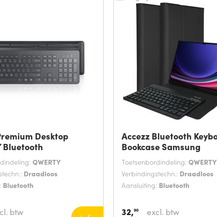
Premium Desktop
Accezz Bluetooth Keyb
Bluetooth
Bookcase Samsung
dindeling:
QWERTY
Toetsenbordindeling:
QWERTY
stechn.:
Draadloos
Verbindingstechn.:
Draadloos
:
Bluetooth
Aansluiting:
Bluetooth
32,
cl. btw
excl. btw
90