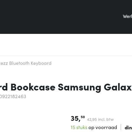
Werk
ezz Bluetooth Keyboard
rd Bookcase Samsung Galax
0922182463
35,
50
42,
95
incl. btw
15 stuks
op voorraad
di