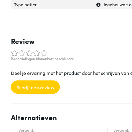
Uitleg over 'Type 
Verberg uitleg ov
Type batterij
Ingebouwde a
Review
Beoordelingen binnenkort beschikbaar
Deel je ervaring met het product door het schrijven van 
Schrijf een review
Alternatieven
Vergelijk
Vergelijk