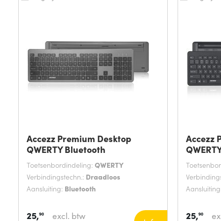
Accezz Premium Desktop
Accezz 
QWERTY Bluetooth
QWERTY 
Toetsenbordindeling:
QWERTY
Toetsenbor
Verbindingstechn.:
Draadloos
Verbinding
Aansluiting:
Bluetooth
Aansluiting
25,
25,
excl. btw
ex
90
90