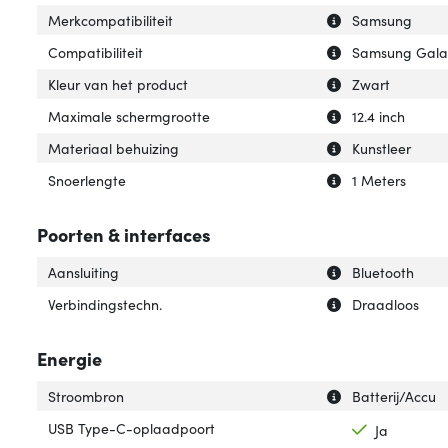
Uitleg over 'Merk
Verberg uitleg ov
Merkcompatibiliteit
Samsung
Uitleg over 'Compa
Verberg uitleg ov
Compatibiliteit
Samsung Galax
Uitleg over 'Kleu
Verberg uitleg ov
Kleur van het product
Zwart
Uitleg over 'Max
Verberg uitleg o
Maximale schermgrootte
12.4 inch
Uitleg over 'Mat
Verberg uitleg o
Materiaal behuizing
Kunstleer
Uitleg over 'Snoe
Verberg uitleg o
Snoerlengte
1 Meters
Poorten & interfaces
Uitleg over 'Aansl
Verberg uitleg ov
Aansluiting
Bluetooth
Uitleg over 'Verb
Verberg uitleg ov
Verbindingstechn.
Draadloos
Energie
Uitleg over 'Str
Verberg uitleg o
Stroombron
Batterij/Accu
USB Type-C-oplaadpoort
Ja